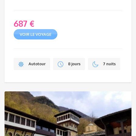
687
€
VOIR LE VOYAGE
Autotour
8 jours
7 nuits