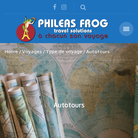
Home
Voyages
Type de voyage
Autotours
Autotours