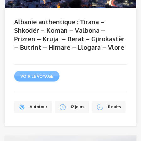
Albanie authentique : Tirana –
Shkodër – Koman – Valbona –
Prizren – Kruja – Berat – Gjirokastër
– Butrint – Himare – Llogara – Vlore
VOIR LE VOYAGE
Autotour
12 jours
11 nuits