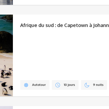
Afrique du sud : de Capetown à Johan
Autotour
10 jours
9 nuits