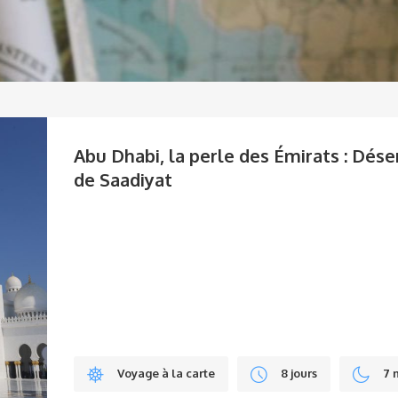
Abu Dhabi, la perle des Émirats : Déser
de Saadiyat
Voyage à la carte
8 jours
7 