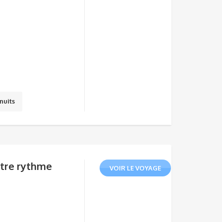
nuits
otre rythme
VOIR LE VOYAGE