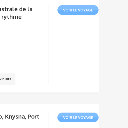
ustrale de la
VOIR LE VOYAGE
e rythme
2 nuits
p, Knysna, Port
VOIR LE VOYAGE