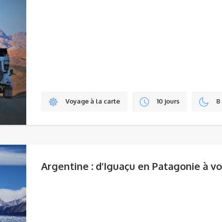
Voyage à la carte
10 jours
8 
Argentine : d’Iguaçu en Patagonie à v