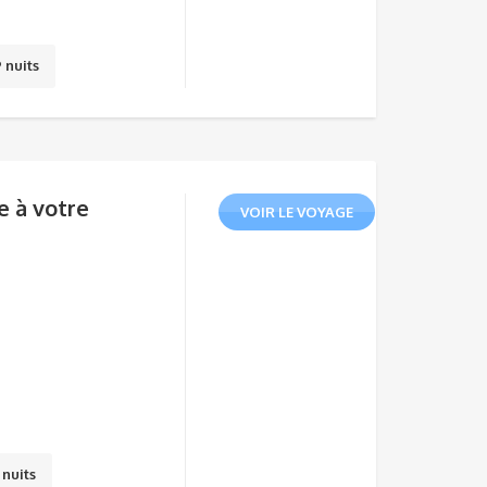
9 nuits
e à votre
VOIR LE VOYAGE
 nuits