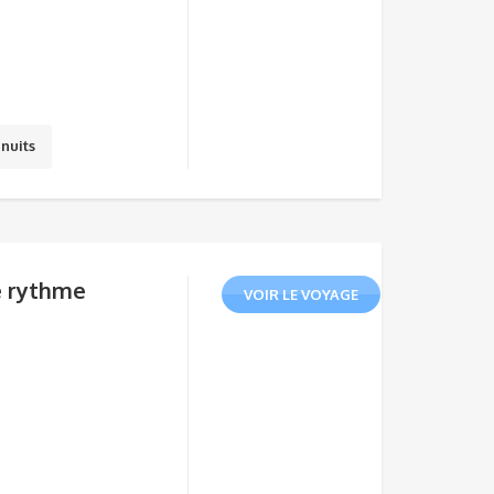
 nuits
e rythme
VOIR LE VOYAGE