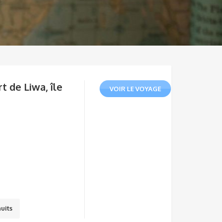
t de Liwa, île
VOIR LE VOYAGE
nuits