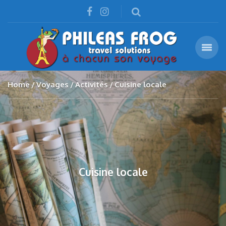
Home
Voyages
Activités
Cuisine locale
Cuisine locale