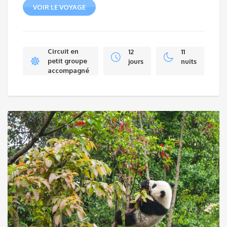
VOIR LE VOYAGE
Circuit en
12
11
petit groupe
jours
nuits
accompagné