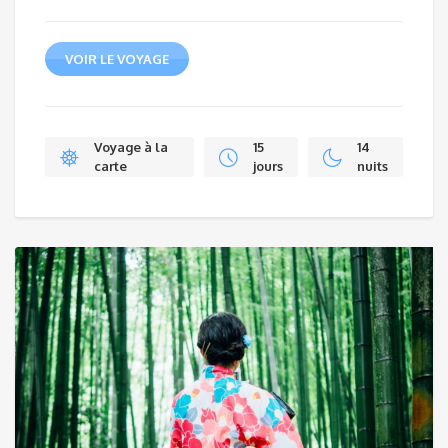
VOIR LE VOYAGE
Voyage à la
15
14
carte
jours
nuits