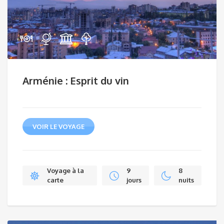
Arménie : Esprit du vin
VOIR LE VOYAGE
Voyage à la
9
8
carte
jours
nuits