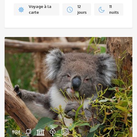
Voyage à la
12
11
carte
jours
nuits