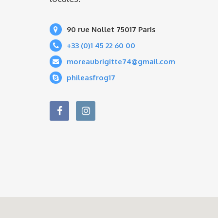
90 rue Nollet 75017 Paris
+33 (0)1 45 22 60 00
moreaubrigitte74@gmail.com
phileasfrog17