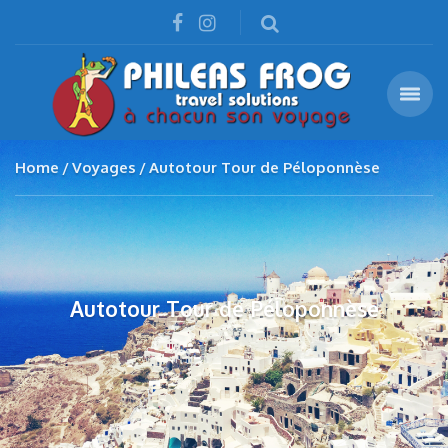
Home
Voyages
Autotour Tour de Péloponnèse
Autotour Tour de Péloponnèse