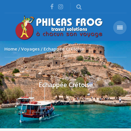
Home
Voyages
Echappée Crétoise
Echappée Crétoise