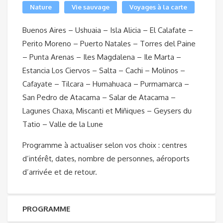
Nature
Vie sauvage
Voyages à la carte
Buenos Aires – Ushuaia – Isla Alicia – El Calafate –
Perito Moreno – Puerto Natales – Torres del Paine
– Punta Arenas – Iles Magdalena – Ile Marta –
Estancia Los Ciervos – Salta – Cachi – Molinos –
Cafayate – Tilcara – Humahuaca – Purmamarca –
San Pedro de Atacama – Salar de Atacama –
Lagunes Chaxa, Miscanti et Miñiques – Geysers du
Tatio – Valle de la Lune
Programme à actualiser selon vos choix : centres
d’intérêt, dates, nombre de personnes, aéroports
d’arrivée et de retour.
PROGRAMME