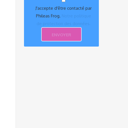
J'accepte d'être contacté par
Phileas Frog.
Notre politique
de protection des données.