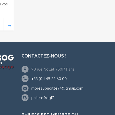
n vos
CONTACTEZ-NOUS !
90 rue Nollet 75017 Paris
+33 (0)1 45 22 60 00
moreaubrigitte74@gmail.com
phileasfrog17
PHILEAS EST MEMBRE DU