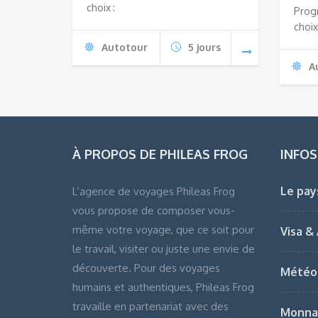
choix :
Prog
choix
Autotour
5 jours
A
À PROPOS DE PHILEAS FROG
INFOS
Le pay
L’agence de voyages Phileas Frog
vous propose de composer vous-
même votre voyage, que ce soit pour
Visa &
le travail, visiter ou juste une envie de
découverte. Pour des voyages
Météo
humains et authentiques, Phileas Frog
travaille en partenariat avec des
Monna