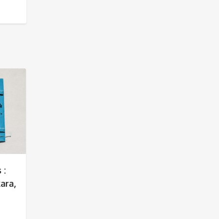
 :
ara,