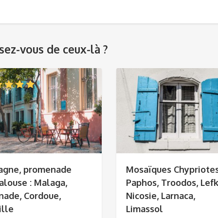
ez-vous de ceux-là ?
agne, promenade
Mosaïques Chypriotes
alouse : Malaga,
Paphos, Troodos, Lefk
nade, Cordoue,
Nicosie, Larnaca,
ille
Limassol