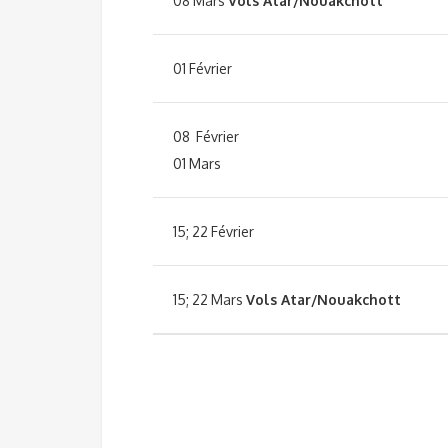
08 Mars
Vols Atar/Nouakchott
01 Février
08 Février
01 Mars
15; 22 Février
15; 22 Mars
Vols Atar/Nouakchott