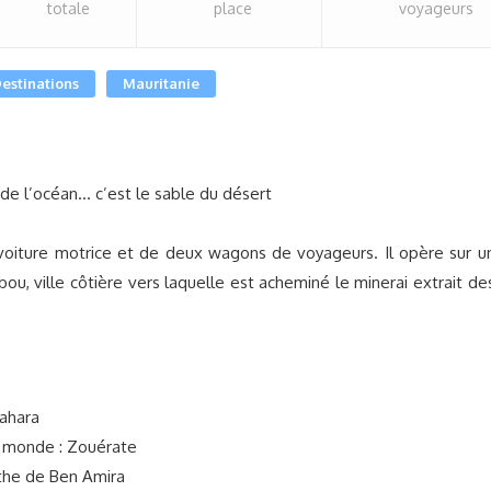
totale
place
voyageurs
estinations
Mauritanie
 de l’océan… c’est le sable du désert
voiture motrice et de deux wagons de voyageurs. Il opère sur u
ou, ville côtière vers laquelle est acheminé le minerai extrait de
Sahara
du monde : Zouérate
the de Ben Amira