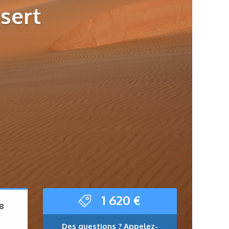
ésert
1 620
€
 8
Des questions ? Appelez-