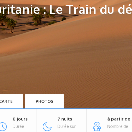
itanie : Le Train du d
CARTE
PHOTOS
8 jours
7 nuits
à partir de
Durée
Durée sur
Nombre de