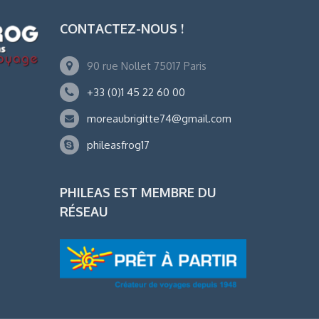
CONTACTEZ-NOUS !
90 rue Nollet 75017 Paris
+33 (0)1 45 22 60 00
moreaubrigitte74@gmail.com
phileasfrog17
PHILEAS EST MEMBRE DU
RÉSEAU