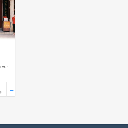
n vos
s