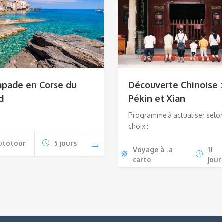
apade en Corse du
Découverte Chinoise :
d
Pékin et Xian
Programme à actualiser selo
choix :
utotour
5 jours
Voyage à la
11
carte
jour