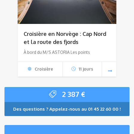
Croisière en Norvège : Cap Nord
et la route des fjords
À bord du M/S ASTORIA Les points
Croisière
11 jours
2 387
€
Des questions ? Appelez-nous au 01 45 22 60 00 !