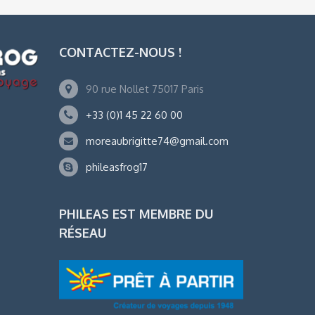
CONTACTEZ-NOUS !
90 rue Nollet 75017 Paris
+33 (0)1 45 22 60 00
moreaubrigitte74@gmail.com
phileasfrog17
PHILEAS EST MEMBRE DU
RÉSEAU