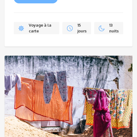
Voyage à la
15
13
carte
jours
nuits