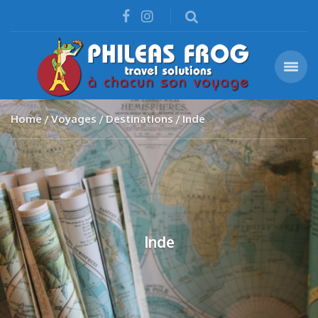
Home
Voyages
Destinations
Inde
Inde