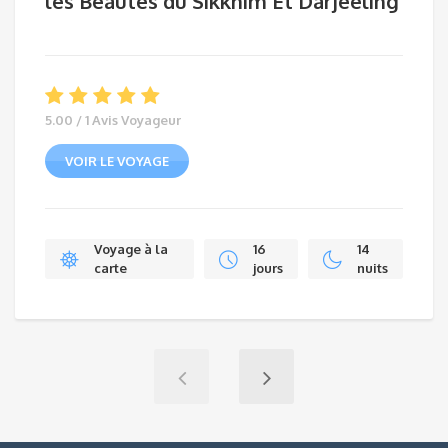
les Beautés du Sikkhim Et Darjeeling
5.00 / 1 Avis Voyageur
VOIR LE VOYAGE
Voyage à la
16
14
carte
jours
nuits