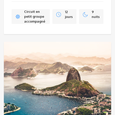
Circuit en
12
9
petit groupe
jours
nuits
accompagné