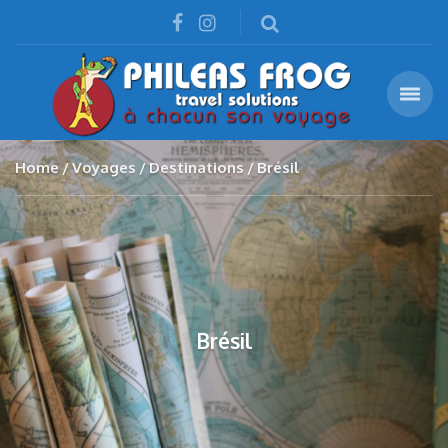
Home
Voyages
Destinations
Brésil
Brésil